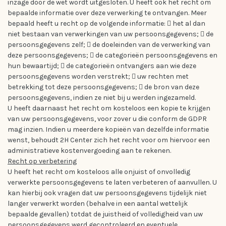
inzage door de wet wordt uitgesloten. U heeft ook het recht om
bepaalde informatie over deze verwerking te ontvangen. Meer
bepaald heeft u recht op de volgende informatie:  het al dan
niet bestaan van verwerkingen van uw persoonsgegevens;  de
persoonsgegevens zelf;  de doeleinden van de verwerking van
deze persoonsgegevens;  de categorieën persoonsgegevens en
hun bewaartijd;  de categorieën ontvangers aan wie deze
persoonsgegevens worden verstrekt;  uw rechten met
betrekking tot deze persoonsgegevens;  de bron van deze
persoonsgegevens, indien ze niet bij u werden ingezameld.
U heeft daarnaast het recht om kosteloos een kopie te krijgen
van uw persoonsgegevens, voor zover u die conform de GDPR
mag inzien. Indien u meerdere kopieën van dezelfde informatie
wenst, behoudt 2H Center zich het recht voor om hiervoor een
administratieve kostenvergoeding aan te rekenen.
Recht op verbetering
U heeft het recht om kosteloos alle onjuist of onvolledig
verwerkte persoonsgegevens te laten verbeteren of aanvullen. U
kan hierbij ook vragen dat uw persoonsgegevens tijdelijk niet
langer verwerkt worden (behalve in een aantal wettelijk
bepaalde gevallen) totdat de juistheid of volledigheid van uw
persoonsgegevens werd gecontroleerd en eventuele