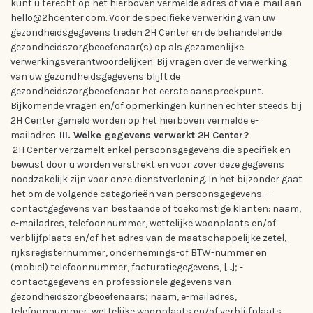
kunt u terecht op het hierboven vermelde adres of via e-mail aan
hello@2hcenter.com. Voor de specifieke verwerking van uw
gezondheidsgegevens treden 2H Center en de behandelende
gezondheidszorgbeoefenaar(s) op als gezamenlijke
verwerkingsverantwoordelijken. Bij vragen over de verwerking
van uw gezondheidsgegevens blijft de
gezondheidszorgbeoefenaar het eerste aanspreekpunt.
Bijkomende vragen en/of opmerkingen kunnen echter steeds bij
2H Center gemeld worden op het hierboven vermelde e-
mailadres.
III. Welke gegevens verwerkt 2H Center?
2H Center verzamelt enkel persoonsgegevens die specifiek en
bewust door u worden verstrekt en voor zover deze gegevens
noodzakelijk zijn voor onze dienstverlening. In het bijzonder gaat
het om de volgende categorieën van persoonsgegevens: -
contactgegevens van bestaande of toekomstige klanten: naam,
e-mailadres, telefoonnummer, wettelijke woonplaats en/of
verblijfplaats en/of het adres van de maatschappelijke zetel,
rijksregisternummer, ondernemings-of BTW-nummer en
(mobiel) telefoonnummer, facturatiegegevens, […]; -
contactgegevens en professionele gegevens van
gezondheidszorgbeoefenaars; naam, e-mailadres,
telefoonnummer, wettelijke woonplaats en/of verblijfplaats