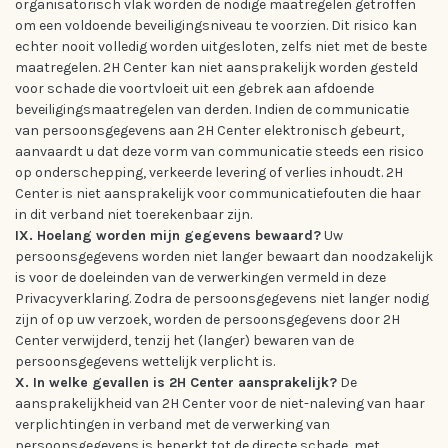
organisatorisch vlak worden de nodige maatregelen getroffen
om een voldoende beveiligingsniveau te voorzien. Dit risico kan
echter nooit volledig worden uitgesloten, zelfs niet met de beste
maatregelen. 2H Center kan niet aansprakelijk worden gesteld
voor schade die voortvloeit uit een gebrek aan afdoende
beveiligingsmaatregelen van derden. Indien de communicatie
van persoonsgegevens aan 2H Center elektronisch gebeurt,
aanvaardt u dat deze vorm van communicatie steeds een risico
op onderschepping, verkeerde levering of verlies inhoudt. 2H
Center is niet aansprakelijk voor communicatiefouten die haar
in dit verband niet toerekenbaar zijn.
IX. Hoelang worden mijn gegevens bewaard?
Uw
persoonsgegevens worden niet langer bewaart dan noodzakelijk
is voor de doeleinden van de verwerkingen vermeld in deze
Privacyverklaring. Zodra de persoonsgegevens niet langer nodig
zijn of op uw verzoek, worden de persoonsgegevens door 2H
Center verwijderd, tenzij het (langer) bewaren van de
persoonsgegevens wettelijk verplicht is.
X. In welke gevallen is 2H Center aansprakelijk?
De
aansprakelijkheid van 2H Center voor de niet-naleving van haar
verplichtingen in verband met de verwerking van
persoonsgegevens is beperkt tot de directe schade, met