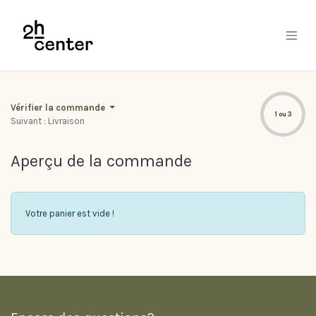
Se rendre au contenu
Vérifier la commande
1 ou 3
Suivant : Livraison
Aperçu de la commande
Votre panier est vide !