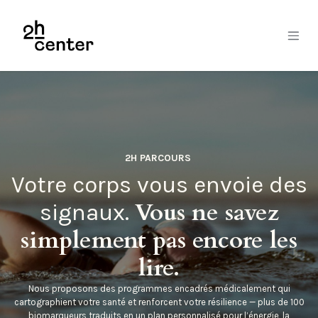
Se rendre au contenu
2H PARCOURS
Votre corps vous envoie des
Vous ne savez
signaux.
simplement pas encore les
lire.
Nous proposons des programmes encadrés médicalement qui
cartographient votre santé et renforcent votre résilience — plus de 100
biomarqueurs traduits en un plan personnalisé pour l’énergie, la