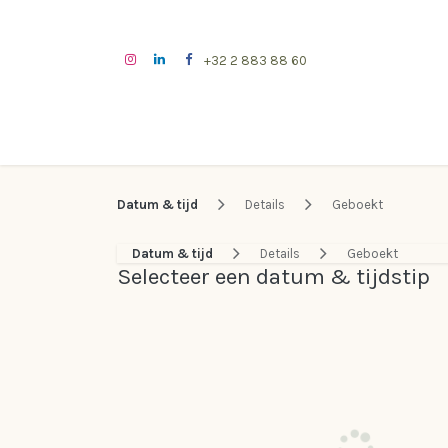
Overslaan naar inhoud
+32 2 883 88 60
Datum & tijd
Details
Geboekt
Datum & tijd
Details
Geboekt
Selecteer een datum & tijdstip