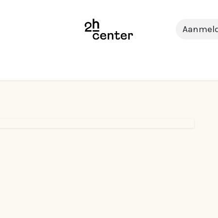
Aanmel
Wat wij aanbieden
Tracks
2 ENERGIZE
Ons team
Praktijk
FAQ