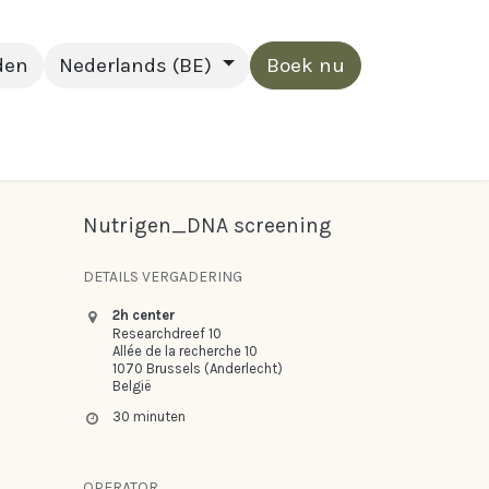
den
Nederlands (BE)
Boek nu
Nutrigen_DNA screening
DETAILS VERGADERING
2h center
Researchdreef 10
Allée de la recherche 10
1070 Brussels (Anderlecht)
België
30 minuten
OPERATOR