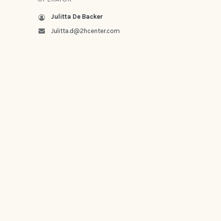
Julitta De Backer
Julitta.d@2hcenter.com