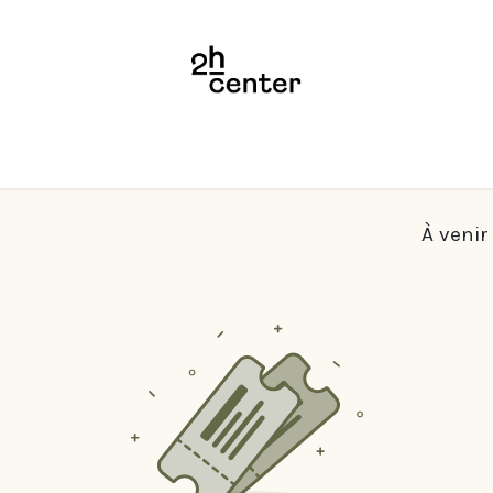
Notre proposition
Tracks
2 ENERGIZE
Equipe
Cabinet
FAQ
À venir